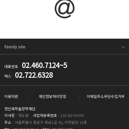
Family site
02.460.7124~5
대표번호
02.722.6328
팩스
이용약관
개인정보처리방침
이메일주소무단수집거부
정인욱학술장학재단
이사장
: 정도원
사업자등록번호
: 102-82-07076
주소
: 서울특별시 종로구 종로1길 42, 이마빌딩 15층