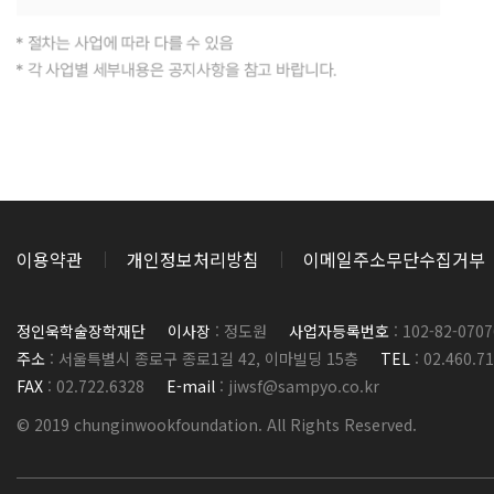
이용약관
개인정보처리방침
이메일주소무단수집거부
정인욱학술장학재단
이사장
: 정도원
사업자등록번호
: 102-82-0707
주소
: 서울특별시 종로구 종로1길 42, 이마빌딩 15층
TEL
: 02.460.7
FAX
: 02.722.6328
E-mail
: jiwsf@sampyo.co.kr
© 2019 chunginwookfoundation. All Rights Reserved.