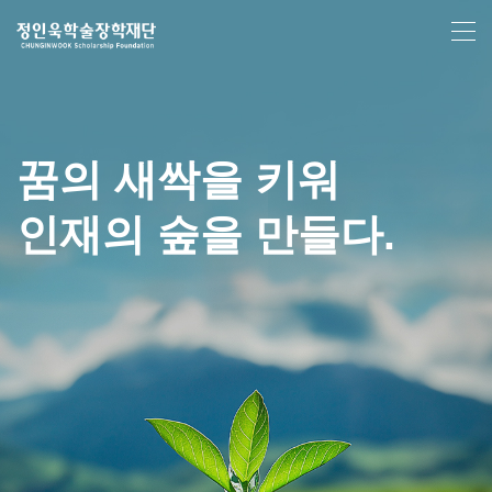
꿈의 새싹을 키워
인재의 숲을 만들다.